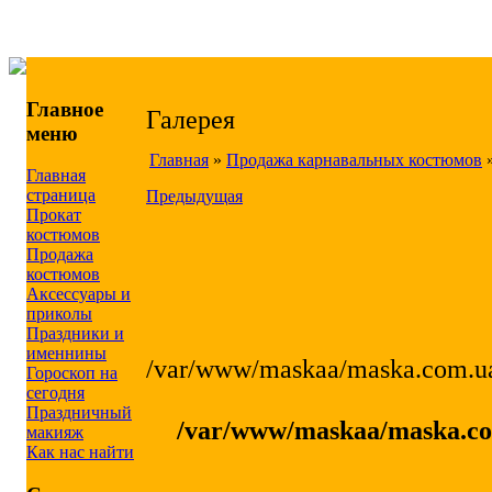
Главное
Галерея
меню
Главная
»
Продажа карнавальных костюмов
Главная
страница
Предыдущая
Прокат
костюмов
Продажа
костюмов
Аксессуары и
приколы
Праздники и
именнины
/var/www/maskaa/maska.com.ua
Гороскоп на
сегодня
Праздничный
/var/www/maskaa/maska.com
макияж
Как нас найти