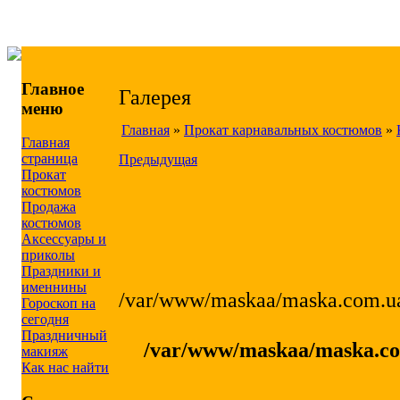
Главное
Галерея
меню
Главная
»
Прокат карнавальных костюмов
»
Главная
страница
Предыдущая
Прокат
костюмов
Продажа
костюмов
Аксессуары и
приколы
Праздники и
именнины
/var/www/maskaa/maska.com.ua
Гороскоп на
сегодня
Праздничный
/var/www/maskaa/maska.com
макияж
Как нас найти