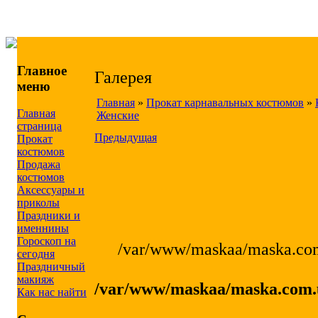
Главное
Галерея
меню
Главная
»
Прокат карнавальных костюмов
»
Главная
Женские
страница
Предыдущая
Прокат
костюмов
Продажа
костюмов
Аксессуары и
приколы
Праздники и
именнины
Гороскоп на
/var/www/maskaa/maska.com.
сегодня
Праздничный
макияж
/var/www/maskaa/maska.com.u
Как нас найти