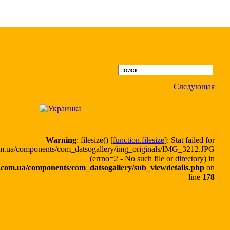
Следующая
Warning
: filesize() [
function.filesize
]: Stat failed for
.ua/components/com_datsogallery/img_originals/IMG_3212.JPG
(errno=2 - No such file or directory) in
om.ua/components/com_datsogallery/sub_viewdetails.php
on
line
178