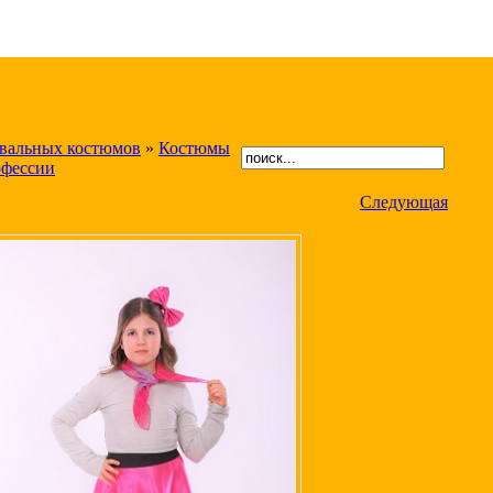
авальных костюмов
»
Костюмы
фессии
Следующая