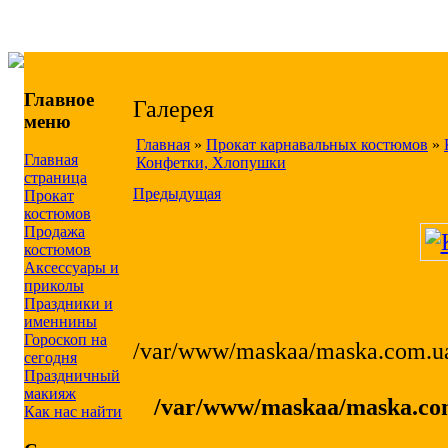
Главное
Галерея
меню
Главная
»
Прокат карнавальных костюмов
»
Главная
Конфетки, Хлопушки
страница
Предыдущая
Прокат
костюмов
Продажа
костюмов
Аксессуары и
приколы
Праздники и
именнины
Гороскоп на
/var/www/maskaa/maska.com.ua
сегодня
Праздничный
макияж
/var/www/maskaa/maska.com
Как нас найти