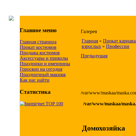
Главное меню
Галерея
Главная
»
Прокат карнав
Главная страница
взрослых
»
Профессии
Прокат костюмов
Продажа костюмов
Предыдущая
Аксессуары и приколы
Праздники и именнины
Гороскоп на сегодня
Праздничный макияж
Как нас найти
Статистика
/var/www/maskaa/maska.com
/var/www/maskaa/maska.c
Домохозяйка