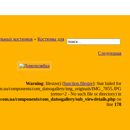
альных костюмов
»
Костюмы для
Следующая
Warning
: filesize() [
function.filesize
]: Stat failed for
.ua/components/com_datsogallery/img_originals/IMG_7855.JPG
(errno=2 - No such file or directory) in
om.ua/components/com_datsogallery/sub_viewdetails.php
on
line
178